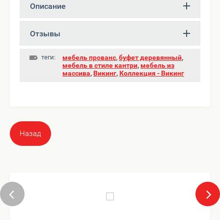
Описание
Отзывы
теги:
мебель прованс
,
буфет деревянный
,
мебель в стиле кантри
,
мебель из
массива
,
Викинг
,
Коллекция - Викинг
Назад